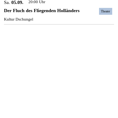
Sa.
05.09.
20:00 Uhr
Der Fluch des Fliegenden Holländers
Theater
Kultur Dschungel
KULTUR MITTENDRIN
Bahnhofstraße 36
65185 Wiesbaden
Mobil: 0172 3407058
Telefon: 0611 71189840
Faxnummer: 0611 3086908
kulturmittendrin
paritaet-hessen.org
Kontakt
Datenschutz