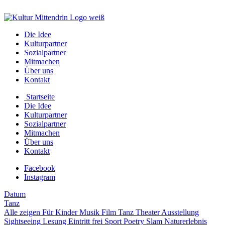
Die Idee
Kulturpartner
Sozialpartner
Mitmachen
Über uns
Kontakt
Startseite
Die Idee
Kulturpartner
Sozialpartner
Mitmachen
Über uns
Kontakt
Facebook
Instagram
Datum
Tanz
Alle zeigen
Für Kinder
Musik
Film
Tanz
Theater
Ausstellung
Sightseeing
Lesung
Eintritt frei
Sport
Poetry Slam
Naturerlebnis